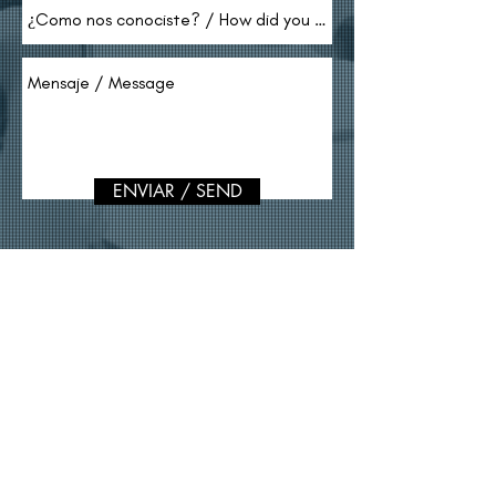
ENVIAR / SEND
Centro Empresarial Zona Pradera,
Zona 10, Ciudad de Guatemala, Guatemala
Mail:
ventas@chapinfilms.com
Teléfono / Phone:
+502 2375-7748