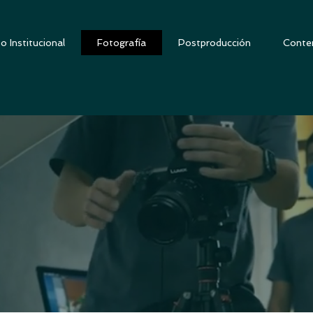
o Institucional
Fotografía
Postproducción
Conten
ía publicitaria
os expertos en Fotografía Profesional. Servicio de Fo
iva, Fotografía Publicitaria, Fotografía de Estudio, Foto
mpresas, Fotografía de Eventos entre otros. Contamo
nales y el equipo técnico más moderno del mercado. Nue
eneración nos permiten ofrecerte las mejores Fotografías p