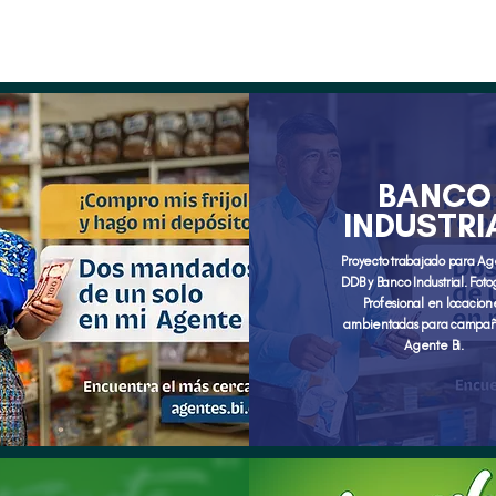
Portafolio
BANCO
INDUSTRI
Proyecto trabajado para A
DDB y Banco Industrial. Foto
Profesional en locacion
ambientadas para campa
Agente Bi.