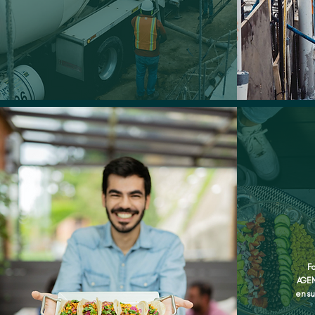
F
AGEN
en s