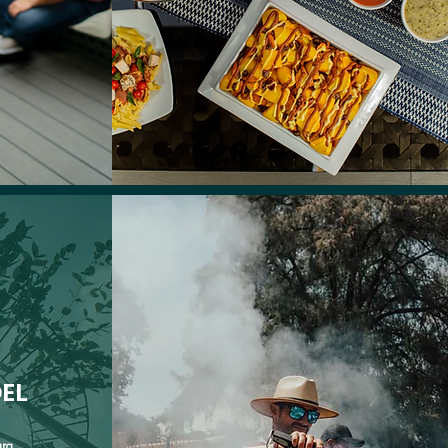
DEL
ara