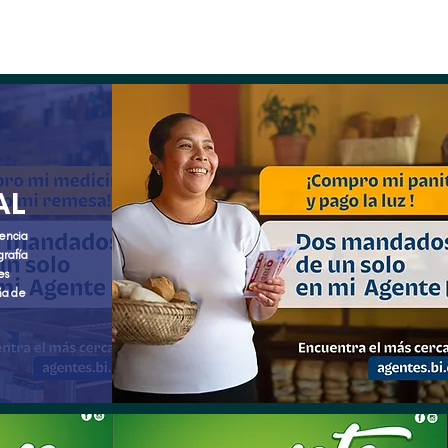
AL
gencia
grafía
es
ña de