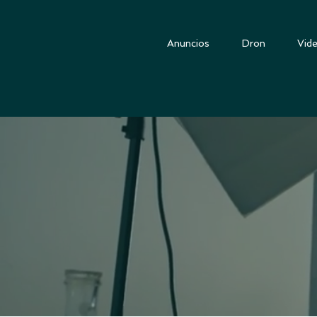
Anuncios
Dron
Vide
Fotograf
En ChapinFilms som
Fotografía Corporat
Fotografía para E
Fotógrafos Profesio
cámaras de última g