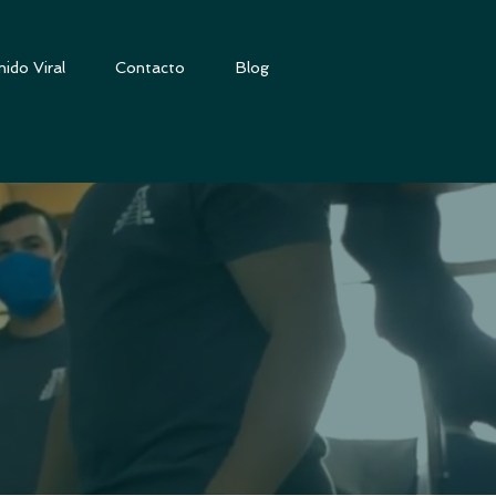
ido Viral
Contacto
Blog
tografía Comercial,
grafía de Productos,
s con un Equipo de
stro equipo humano y
ara tus proyectos.