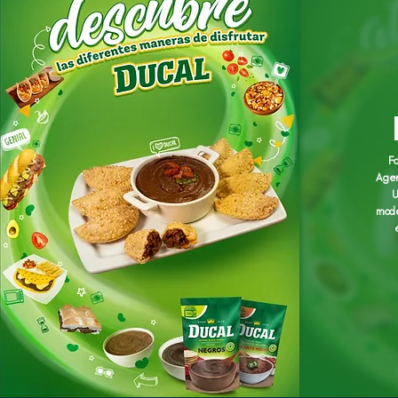
F
Agen
U
mode