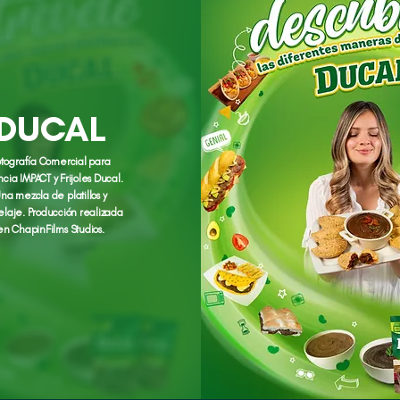
DUCAL
otografía Comercial para
cia IMPACT y Frijoles Ducal.
na mezcla de platillos y
laje. Producción realizada
en ChapinFilms Studios.