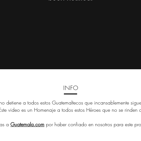
INFO
no detiene a todos estos Guatemaltecos que incansablemente sigu
. Este video es un Homenaje a todos estos Héroes que no se rinden 
ias a
Guatemala.com
por haber confiado en nosotros para este pro