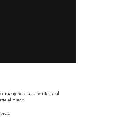
en trabajando para mantener al
ante el miedo.
yecto.