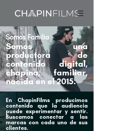
Somos Familia
Somos una
productora de
contenido digital,
chapina, familiar,
nacida en el 2015.
En ChapinFilms producimos
contenido que la audiencia
puede experimentar y sentir.
Buscamos conectar a las
marcas con cada uno de sus
clientes.